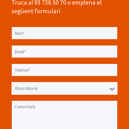
Truca al 93 736 50 70 o emplena el
següent formulari
page-detail-form-contact-information
Nom*
Email*
Telèfon*
page-detail-form-contact-select-product
page-detail-form-contact-select-option
Baixa laboral
Comentaris