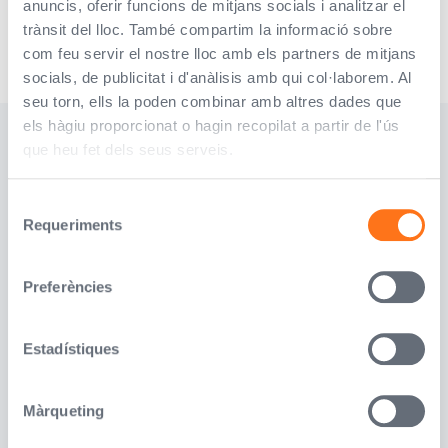
anuncis, oferir funcions de mitjans socials i analitzar el
trànsit del lloc. També compartim la informació sobre
com feu servir el nostre lloc amb els partners de mitjans
socials, de publicitat i d'anàlisis amb qui col·laborem. Al
seu torn, ells la poden combinar amb altres dades que
els hàgiu proporcionat o hagin recopilat a partir de l'ús
Tens dubtes?
que heu fet dels seus serveis.
Diga'ns el teu telèfon i et
truquem nosaltres
Selecció
Requeriments
Contacte agents
Nom*
de
consentiment
Telèfon
Preferències
Atorgo el meu consentiment per al tractament
Estadístiques
de les meves dades personals, d’acord amb la
informació facilitada pel responsable: TOP
Assessorament i Gestió Corredoria
d’assegurances, S.A. és el responsable del
Màrqueting
tractament de les dades personals facilitades,
amb les finalitats d’atendre les sol·licituds